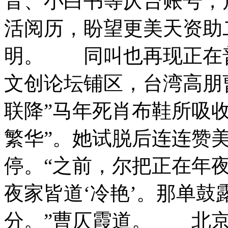
音、小白书等仄台账号，
活阅历，盼望更美天资助
明。 同叫也再现正在
文创论坛铺区，台湾高朋
联降”马年死肖布鞋所吸
繁华”。她试脱后连连赞美
停。“之前，尔把正在年
夜家皆道‘冷艳’。那单
分。”曹仄霞道。 北京