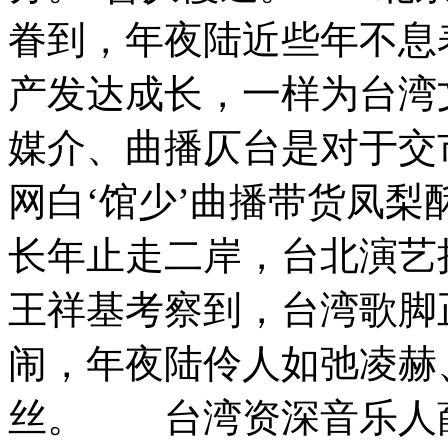
眷到，年夜陆近些年不息
产发达成长，一样为台湾
媒介、曲播仄台是对于交
网白‘馆少’曲播带货凤
长年止走二岸，台北演艺
王祥基考察到，台湾歌脚
闹，年夜陆伶人如弛凌赫
丝。 台湾资深音乐人