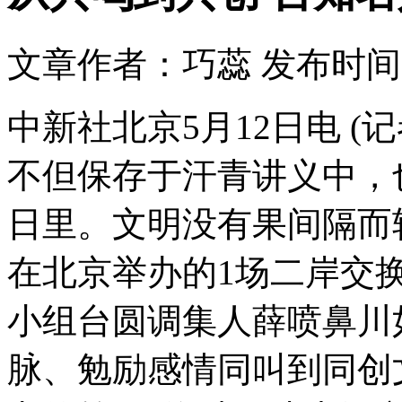
文章作者：巧蕊
发布时间：2
中新社北京5月12日电 (
不但保存于汗青讲义中，
日里。文明没有果间隔而
在北京举办的1场二岸交
小组台圆调集人薛喷鼻川
脉、勉励感情同叫到同创