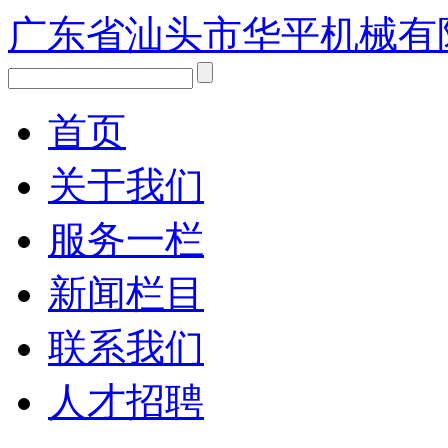
广东省汕头市华平机械有
首页
关于我们
服务一栏
新闻栏目
联系我们
人才招聘