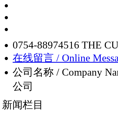
0754-88974516
THE C
在线留言 / Online Messa
公司名称 / Company Na
公司
新闻栏目