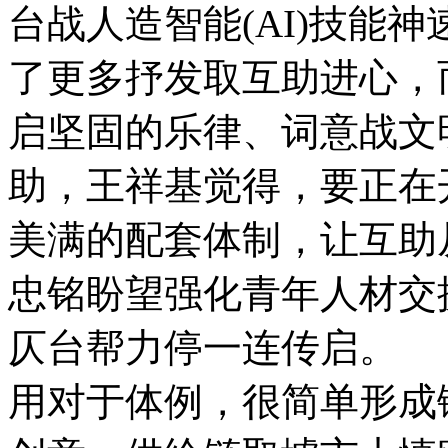
台战人造智能(AI)技能
了更多抒发取互助进心，
启坚固的乐律、词意战
助，王祥基觉得，要正在
美满的配套体制，让互助从
忠铭盼望强化青年人材交
仄台帮力停一连传启。 
用对于体例，很简单形成