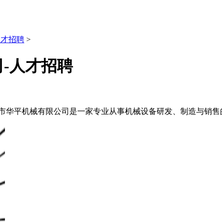
人才招聘
>
-人才招聘
头市华平机械有限公司是一家专业从事机械设备研发、制造与销售