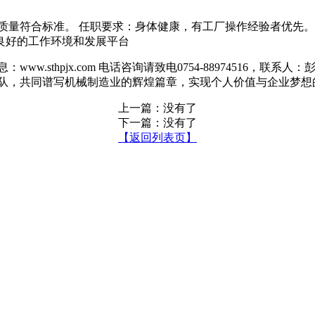
品质量符合标准。 任职要求：身体健康，有工厂操作经验者优先
良好的工作环境和发展平台
thpjx.com 电话咨询请致电0754-88974516，联系人：彭
团队，共同谱写机械制造业的辉煌篇章，实现个人价值与企业梦想
上一篇：没有了
下一篇：没有了
【返回列表页】