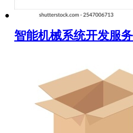
智能机械系统开发服务