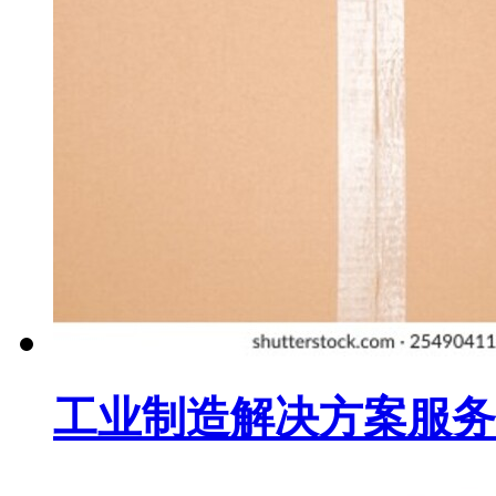
工业制造解决方案服务