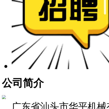
公司简介
广东省汕头市华平机械有