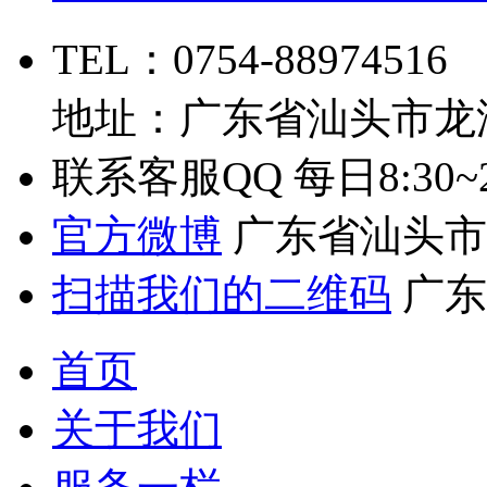
TEL：0754-88974516
地址：广东省汕头市龙
联系客服QQ
每日8:30~2
官方微博
广东省汕头市
扫描我们的二维码
广东
首页
关于我们