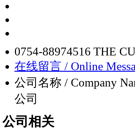
0754-88974516
THE C
在线留言 / Online Messa
公司名称 / Company Na
公司
公司相关