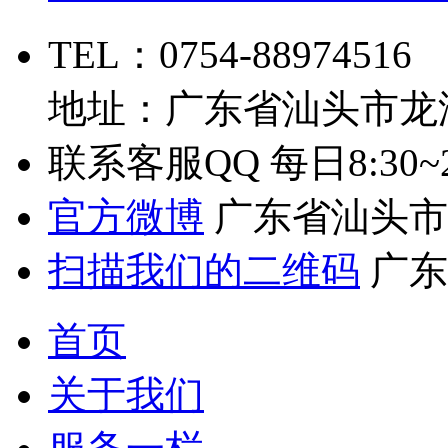
TEL：0754-88974516
地址：广东省汕头市龙
联系客服QQ
每日8:30~2
官方微博
广东省汕头市
扫描我们的二维码
广东
首页
关于我们