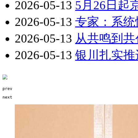
2026-05-13
5月26日
2026-05-13
专家：系统
2026-05-13
从共鸣到共
2026-05-13
银川扎实推
prev
next