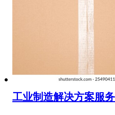
工业制造解决方案服务