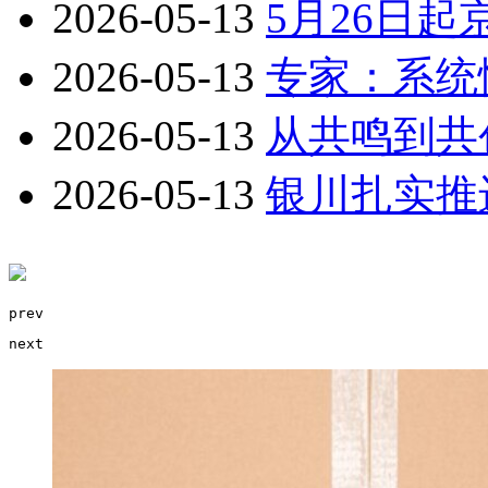
2026-05-13
5月26日
2026-05-13
专家：系统
2026-05-13
从共鸣到共
2026-05-13
银川扎实推
prev
next