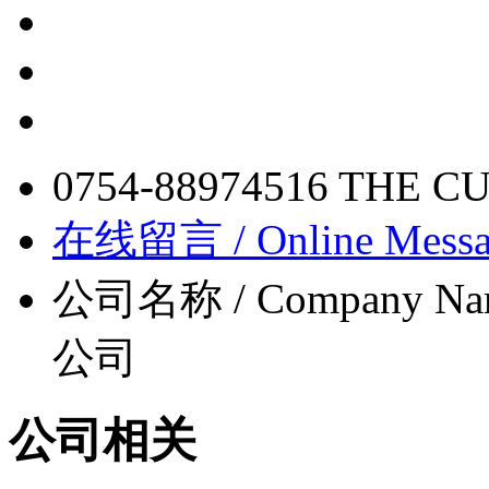
0754-88974516
THE C
在线留言 / Online Messa
公司名称 / Company Na
公司
公司相关