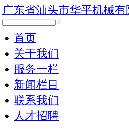
广东省汕头市华平机械有
首页
关于我们
服务一栏
新闻栏目
联系我们
人才招聘