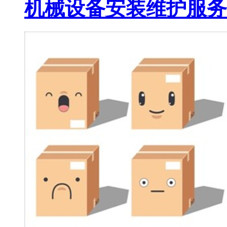
机械设备安装维护服务