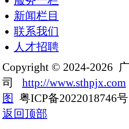
服务一栏
新闻栏目
联系我们
人才招聘
Copyright © 2024
司
http://www.sthpjx.com
图
粤ICP备2022018746号
返回顶部