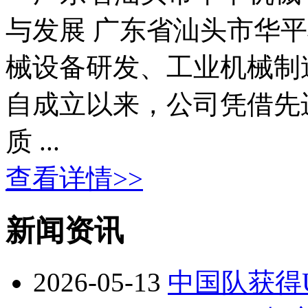
与发展 广东省汕头市华
械设备研发、工业机械制
自成立以来，公司凭借先
质 ...
查看详情>>
新闻资讯
2026-05-13
中国队获得