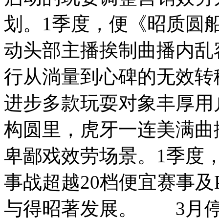
划。1季度，便《昭质圆
动头部主播挨制曲播内乱容
行从淌量到心碑的无效
进步多款玩耍对象丰厚
构圆里，虎牙一连美满曲
卑鄙戏效劳场景。1季度
事战超越20档便宜赛事及
与得昭著发展。 3月停