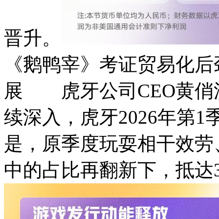
晋升。
《鹅鸭宰》考证贸易化后
展 虎牙公司CEO黄俏
续深入，虎牙2026年第
是，原季度玩耍相干效劳
中的占比再翻新下，抵达36