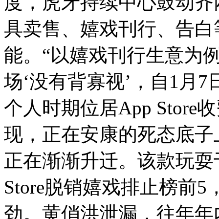
度，虎牙持续中心鼓动齐
具卖售、嬉戏刊行、告白
能。“以嬉戏刊行生意为
场‘没有背寡视’，自1月
个人时期位居App Stor
现，正在安康的死态底子
正在渐渐升迁。该款玩耍于
Store脱销嬉戏排止榜
劲。黄俏洪泄漏，往年年