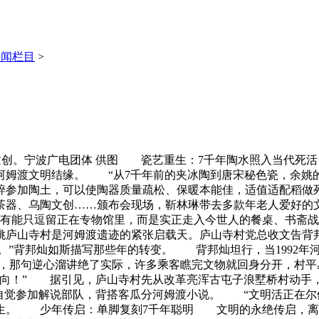
新闻栏目
>
器文创。宁波广电团体 供图 瓷艺重生：7千年陶水照入当代
河姆渡文明结缘。 “从7千年前的夹冰陶到唐宋秘色瓷，余姚
碎参加陶土，可以使陶器质量疏松、保暖本能佳，适值适配稻做
器、乌陶文创……颁布会现场，靳林琳带去多款年老人爱好的文
没有能只逗留正在专物馆里，而是实正走入今世人的餐桌、书斋战
庐山寺村是河姆渡遗迹的紧张启载天。庐山寺村党总收文告背
’。”背邦灿如斯描写那些年的转变。 背邦灿坦行，当1992
，那句逆心溜讲绝了实际，许多乘客瞧完文物就回身分开，村平
去向！” 据引见，庐山寺村先从改革亮浑古屯子浪墅桥村动手
们自觉参加解说部队，背搭客瓜分河姆渡小说。 “文明活正在尔
生。 少年传启：单脚复刻7千年聪明 文明的永绝传启，离