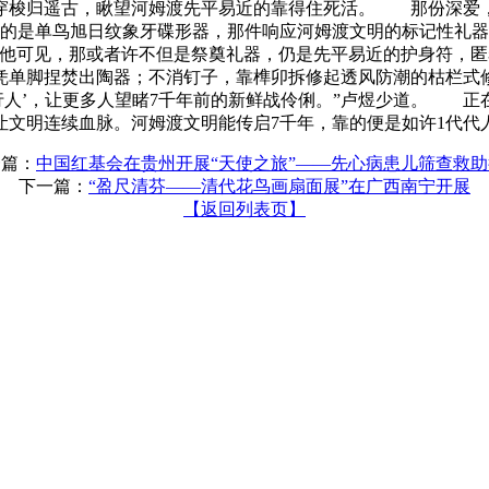
穿梭归遥古，瞅望河姆渡先平易近的靠得住死活。 那份深爱
的是单鸟旭日纹象牙碟形器，那件响应河姆渡文明的标记性礼
在他可见，那或者许不但是祭奠礼器，仍是先平易近的护身符，
凭单脚捏焚出陶器；不消钉子，靠榫卯拆修起透风防潮的枯栏式
行人’，让更多人望睹7千年前的新鲜战伶俐。”卢煜少道。 
文明连续血脉。河姆渡文明能传启7千年，靠的便是如许1代代人
一篇：
中国红基会在贵州开展“天使之旅”——先心病患儿筛查救
下一篇：
“盈尺清芬——清代花鸟画扇面展”在广西南宁开展
【返回列表页】