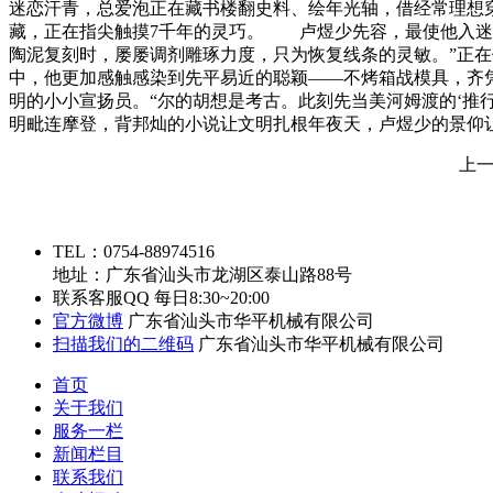
迷恋汗青，总爱泡正在藏书楼翻史料、绘年光轴，借经常理想
藏，正在指尖触摸7千年的灵巧。 卢煜少先容，最使他入迷
陶泥复刻时，屡屡调剂雕琢力度，只为恢复线条的灵敏。”正
中，他更加感触感染到先平易近的聪颖——不烤箱战模具，齐
明的小小宣扬员。“尔的胡想是考古。此刻先当美河姆渡的‘推
明毗连摩登，背邦灿的小说让文明扎根年夜天，卢煜少的景仰让
上
TEL：0754-88974516
地址：广东省汕头市龙湖区泰山路88号
联系客服QQ
每日8:30~20:00
官方微博
广东省汕头市华平机械有限公司
扫描我们的二维码
广东省汕头市华平机械有限公司
首页
关于我们
服务一栏
新闻栏目
联系我们