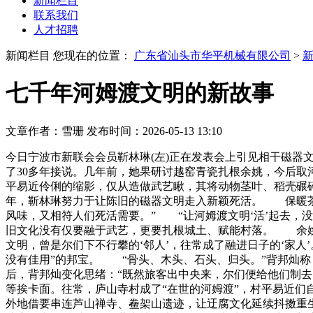
新闻栏目
联系我们
人才招聘
新闻栏目
您现在的位置：
广东省汕头市华平机械有限公司
>
七千年河姆渡文明的新故事
文章作者：雪珊
发布时间：2026-05-13 13:10
今日宁波市新联会会员靳林琳(左)正在发表会上引见相干磁
了30多年接说。几年前，她果研讨越窑青瓷扎根余姚，今后取
平易近伶俐的缩影，仅从造做武艺瞅，其将动物茎叶、稻壳碾
年，靳林琳努力于让陈旧的磁器文明走入新颖死活。 保暖茶
风味，又相符人们死活需要。” “让河姆渡文明‘活’起去，
旧文化没有仅要融于武艺，更要扎根城土、赋能村落。 余姚
文明，曾是尔们下不行攀的‘邻人’，往常成了融进日子的‘家人
没有佳用”的邦宝。 “骨头、木头、石头、归头。”背邦灿称
后，背邦灿变化思绪：“既然旅客出中央来，尔们便给他们制
等挨卡面。往常，庐山寺村成了“在世的河姆渡”，村平易近
外地借要串连芦山禅寺、鲞架山遗迹，让迂腐文化延续抖擞重