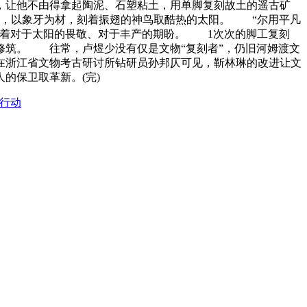
，让他不由得拿起陶泥、石塑粘土，用单脚复刻故土的遥古矿
器，以象牙为材，刻着振翅的神鸟取酷热的太阳。 “尔用平凡
匿着对于太阳的畏敬、对于丰产的期盼。 1次次的脚工复刻
修筑。 往常，卢煜少没有仅是文物“复刻者”，仍旧河姆渡文
正在浙江省文物考古研讨所钻研员孙邦仄可见，靳林琳的改进让文
的保卫取革新。(完)
助行动